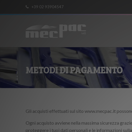
+39 02 93904547
METODI DI PAGAMENTO
Gli acquisti effettuati sul sito
www.mecpac.it
possono
Ogni acquisto avviene nella massima sicurezza grazie 
proteggere i tuoi dati personali e le informazioni sulla