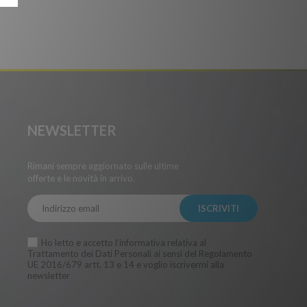
NEWSLETTER
Rimani sempre aggiornato sulle ultime
offerte e le novità in arrivo.
ISCRIVITI
Ho letto e accetto
l’informativa
relativa al
Trattamento dei Dati Personali ai sensi del Regolamento
UE 2016/679 artt. 13 e 14 e voglio iscrivermi alla
newsletter