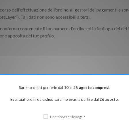
nel corso dell'effettuazione dell'ordine, aI gestori dei pagamenti e 
tLayer'). Tali dati non sono accessibili a terzi.
 conferma contenente il tuo numero d'ordine ed il riepilogo dei dett
one apposita del tuo profilo.
Saremo chiusi per ferie dal
10 al 25 agosto compresi.
Eventuali ordini da e.shop saranno evasi a partire dal
26 agosto.
Dont show this box again