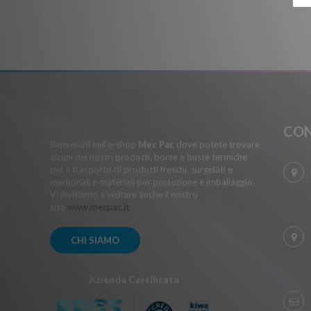
CON
Benvenuti nell’e-shop
Mec Pac
dove potete trovare
alcuni dei nostri prodotti, borse e buste termiche
per il trasporto di prodotti freschi, surgelati e
medicinali e materiali per protezione e imballaggio.
Vi invitiamo a visitare anche il nostro
sito
www.mecpac.it
CHI SIAMO
Azienda Certificata