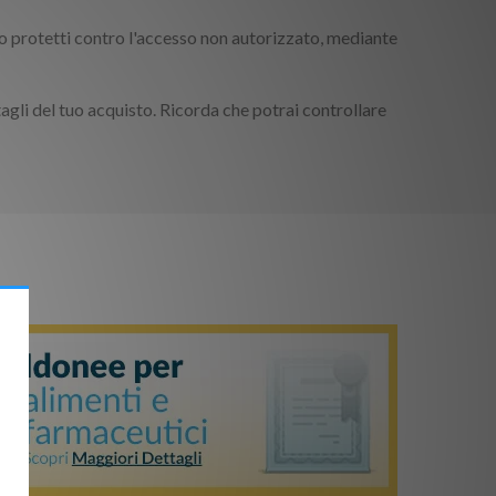
sono protetti contro l'accesso non autorizzato, mediante
agli del tuo acquisto. Ricorda che potrai controllare