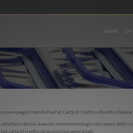
HOME
CHI
 essere pagati tramite PayPal, Carta di Credito e Bonifico Bancar
all’utilizzo dei più avanzati sistemi tecnologici nel campo dell'e-
 tua carta di credito da accessi non autorizzati.