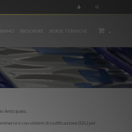
 SIAMO
BROCHURE
BORSE TERMICHE
io Anticipato.
commerce e con sistemi di codificazione (SSL) per