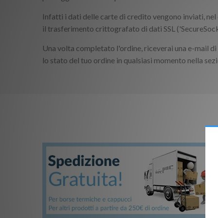
Infatti i dati delle carte di credito vengono inviati, 
il trasferimento crittografato di dati SSL ('SecureSocke
Una volta completato l'ordine, riceverai una e-mail di
lo stato del tuo ordine in qualsiasi momento nella sezi