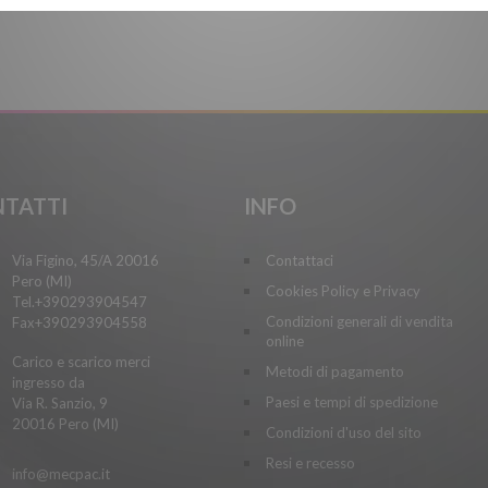
TATTI
INFO
Via Figino, 45/A 20016
Contattaci
Pero (MI)
Cookies Policy e Privacy
Tel.+390293904547
Condizioni generali di vendita
Fax+390293904558
online
Carico e scarico merci
Metodi di pagamento
ingresso da
Paesi e tempi di spedizione
Via R. Sanzio, 9
20016 Pero (MI)
Condizioni d'uso del sito
Resi e recesso
info@mecpac.it